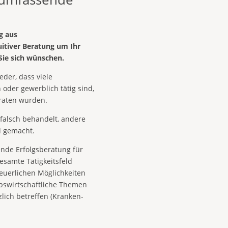
g aus
tuitiver Beratung um Ihr
 Sie sich wünschen.
eder, dass viele
h oder gewerblich tätig sind,
eraten wurden.
falsch behandelt, andere
nd gemacht.
nde Erfolgsberatung für
gesamte Tätigkeitsfeld
euerlichen Möglichkeiten
iebswirtschaftliche Themen
zlich betreffen (Kranken-