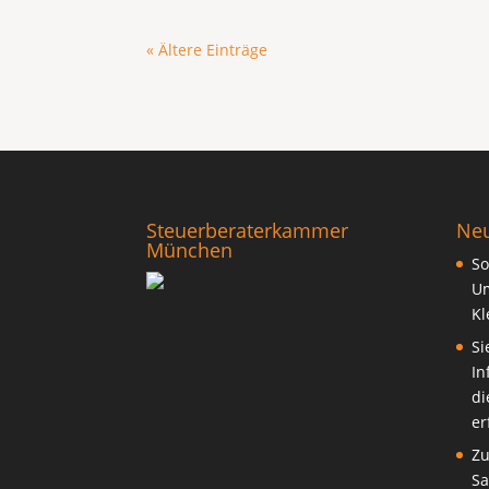
« Ältere Einträge
Steuerberaterkammer
Neu
München
So
Um
Kl
Si
In
di
er
Zu
S