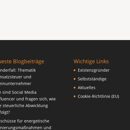
este Blogbeiträge
Wichtige Links
nderfall: Thematik
Existenzgründer
satzsteuer und
Selbstständige
einunternehmer
Aktuelles
e sind Social Media
Cookie-Richtlinie (EU)
fluencer und fragen sich, wie
e steuerliche Abwicklung
folgt?
schüsse für energetische
anierungsmaßnahmen und