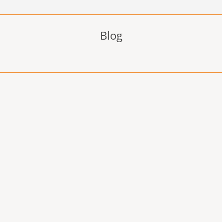
Blog
igt, soweit Sie einen Antrag auf Gründungszuschuss stellen möcht
wichtigste Grund einen Businessplan zu erstellen, sind Sie selbst!