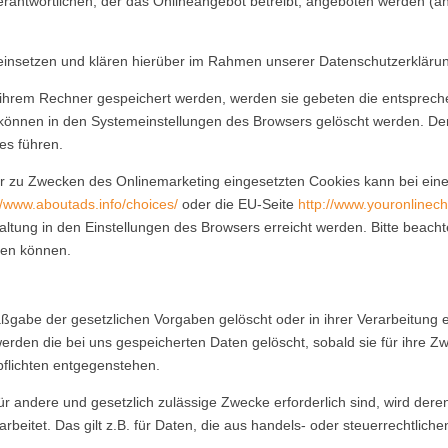
erantwortlichen, der das Onlineangebot betreibt, angeboten werden (a
insetzen und klären hierüber im Rahmen unserer Datenschutzerklärun
f ihrem Rechner gespeichert werden, werden sie gebeten die entsprech
 können in den Systemeinstellungen des Browsers gelöscht werden. De
es führen.
 zu Zwecken des Onlinemarketing eingesetzten Cookies kann bei einer 
//www.aboutads.info/choices/
oder die EU-Seite
http://www.youronlinec
ltung in den Einstellungen des Browsers erreicht werden. Bitte beacht
den können.
gabe der gesetzlichen Vorgaben gelöscht oder in ihrer Verarbeitung 
rden die bei uns gespeicherten Daten gelöscht, sobald sie für ihre Z
flichten entgegenstehen.
für andere und gesetzlich zulässige Zwecke erforderlich sind, wird der
rbeitet. Das gilt z.B. für Daten, die aus handels- oder steuerrechtl