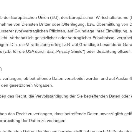
halb der Europäischen Union (EU), des Europäischen Wirtschaftsraums
nahme von Diensten Dritter oder Offenlegung, bzw. Übermittlung vo
 unserer (vor)vertraglichen Pflichten, auf Grundlage Ihrer Einwilligung, 
ht. Vorbehaltlich gesetzlicher oder vertraglicher Erlaubnisse, verarbei
en. D.h. die Verarbeitung erfolgt z.B. auf Grundlage besonderer Garant
.B. für die USA durch das „Privacy Shield“) oder Beachtung offiziell a
n
u verlangen, ob betreffende Daten verarbeitet werden und auf Auskunft
 den gesetzlichen Vorgaben.
n das Recht, die Vervollständigung der Sie betreffenden Daten oder d
en das Recht zu verlangen, dass betreffende Daten unverzüglich gelö
rarbeitung der Daten zu verlangen.
betreffenden Daten, die Sie uns bereitgestellt haben nach Maßgabe de