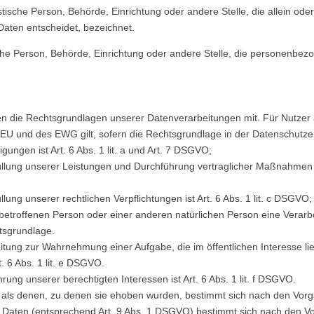
uristische Person, Behörde, Einrichtung oder andere Stelle, die allein
aten entscheidet, bezeichnet.
tische Person, Behörde, Einrichtung oder andere Stelle, die personenbe
n die Rechtsgrundlagen unserer Datenverarbeitungen mit. Für Nutzer
U und des EWG gilt, sofern die Rechtsgrundlage in der Datenschutzer
gungen ist Art. 6 Abs. 1 lit. a und Art. 7 DSGVO;
füllung unserer Leistungen und Durchführung vertraglicher Maßnahmen 
lung unserer rechtlichen Verpflichtungen ist Art. 6 Abs. 1 lit. c DSGVO;
r betroffenen Person oder einer anderen natürlichen Person eine Verar
htsgrundlage.
itung zur Wahrnehmung einer Aufgabe, die im öffentlichen Interesse lie
. 6 Abs. 1 lit. e DSGVO.
ung unserer berechtigten Interessen ist Art. 6 Abs. 1 lit. f DSGVO.
als denen, zu denen sie ehoben wurden, bestimmt sich nach den Vor
 Daten (entsprechend Art. 9 Abs. 1 DSGVO) bestimmt sich nach den V