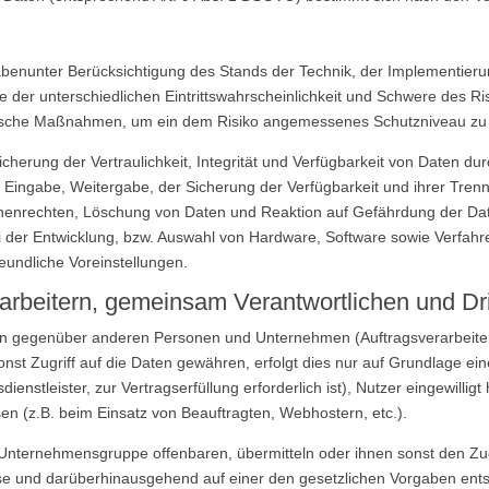
benunter Berücksichtigung des Stands der Technik, der Implementieru
er unterschiedlichen Eintrittswahrscheinlichkeit und Schwere des Risi
rische Maßnahmen, um ein dem Risiko angemessenes Schutzniveau zu 
rung der Vertraulichkeit, Integrität und Verfügbarkeit von Daten du
er Eingabe, Weitergabe, der Sicherung der Verfügbarkeit und ihrer Tre
enenrechten, Löschung von Daten und Reaktion auf Gefährdung der Date
 der Entwicklung, bzw. Auswahl von Hardware, Software sowie Verfah
eundliche Voreinstellungen.
arbeitern, gemeinsam Verantwortlichen und Dri
n gegenüber anderen Personen und Unternehmen (Auftragsverarbeiter
onst Zugriff auf die Daten gewähren, erfolgt dies nur auf Grundlage ein
enstleister, zur Vertragserfüllung erforderlich ist), Nutzer eingewilligt
en (z.B. beim Einsatz von Beauftragten, Webhostern, etc.).
nternehmensgruppe offenbaren, übermitteln oder ihnen sonst den Zugr
esse und darüberhinausgehend auf einer den gesetzlichen Vorgaben en