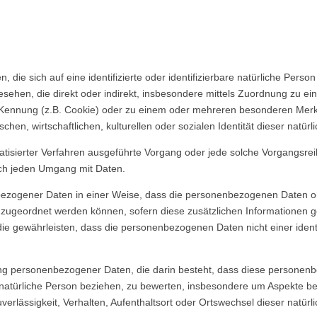
 die sich auf eine identifizierte oder identifizierbare natürliche Pers
angesehen, die direkt oder indirekt, insbesondere mittels Zuordnung zu
Kennung (z.B. Cookie) oder zu einem oder mehreren besonderen Merkma
hen, wirtschaftlichen, kulturellen oder sozialen Identität dieser natürl
utomatisierter Verfahren ausgeführte Vorgang oder jede solche Vorgan
isch jeden Umgang mit Daten.
ezogener Daten in einer Weise, dass die personenbezogenen Daten oh
n zugeordnet werden können, sofern diese zusätzlichen Informationen
 gewährleisten, dass die personenbezogenen Daten nicht einer identifi
eitung personenbezogener Daten, die darin besteht, dass diese perso
 natürliche Person beziehen, zu bewerten, insbesondere um Aspekte bezü
uverlässigkeit, Verhalten, Aufenthaltsort oder Ortswechsel dieser natü