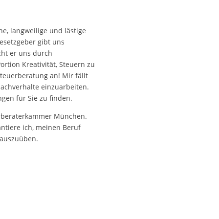
ne, langweilige und lästige
Gesetzgeber gibt uns
cht er uns durch
tion Kreativität, Steuern zu
teuerberatung an! Mir fällt
Sachverhalte einzuarbeiten.
ngen für Sie zu finden.
euerberaterkammer München.
ntiere ich, meinen Beruf
 auszuüben.