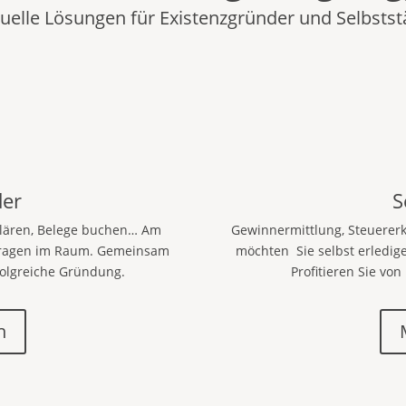
duelle Lösungen für Existenzgründer und Selbstst
der
S
 klären, Belege buchen… Am
Gewinnermittlung, Steuerer
e Fragen im Raum. Gemeinsam
möchten Sie selbst erledig
rfolgreiche Gründung.
Profitieren Sie v
n