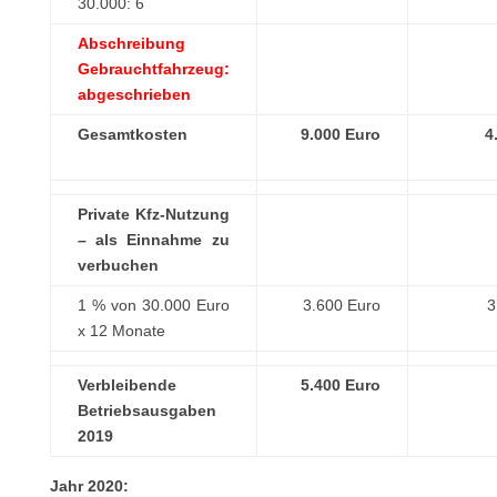
30.000: 6
Abschreibung
Gebrauchtfahrzeug:
abgeschrieben
Gesamtkosten
9.000 Euro
4
Private Kfz-Nutzung
– als Einnahme zu
verbuchen
1 % von 30.000 Euro
3.600 Euro
3
x 12 Monate
Verbleibende
5.400 Euro
Betriebsausgaben
2019
Jahr 2020: